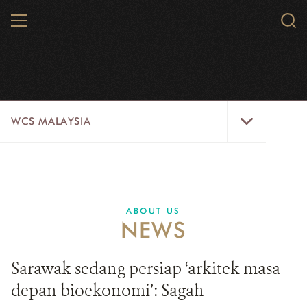
Skip
MENU
Sear
to
WCS.
main
content
WCS
WCS
WCS MALAYSIA
Malaysia
Menu
WILD PLACES
WILDLIFE
ABOUT US
NEWS
ABOUT US
VACANCIES
​​​​​​​Sarawak sedang persiap ‘arkitek masa
depan bioekonomi’: Sagah
SOCIALLINKS